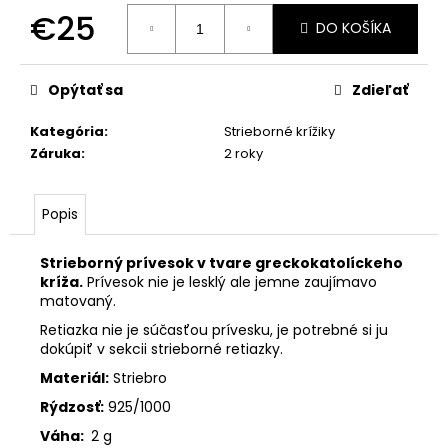
č
€25
a
DO KOŠÍKA
m
Jednotková
e
cena:
Opýtať sa
Zdieľať
ZLATÝ
Kategória
:
Strieborné krížiky
PRAVOSLÁVNY
Záruka
:
2 roky
KRÍŽIK
€47
Popis
Strieborný prívesok v tvare greckokatolíckeho
kríža.
Prívesok nie je lesklý ale jemne zaujímavo
matovaný.
Retiazka nie je súčasťou prívesku, je potrebné si ju
dokúpiť v sekcii strieborné retiazky.
Materiál:
Striebro
Rýdzosť:
925/1000
Váha:
2 g