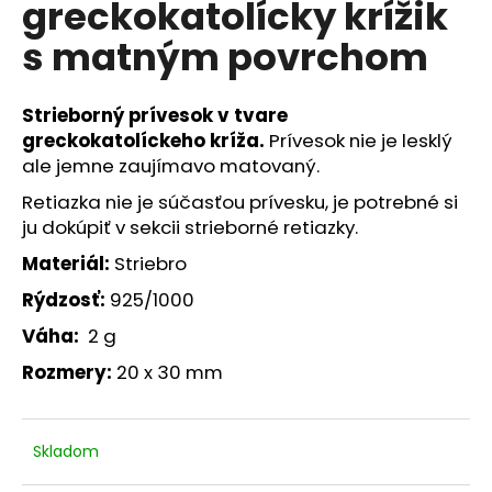
greckokatolícky krížik
á
s matným povrchom
j
s
ť
Strieborný prívesok v tvare
?
greckokatolíckeho kríža.
Prívesok nie je lesklý
ale jemne zaujímavo matovaný.
Retiazka nie je súčasťou prívesku, je potrebné si
ju dokúpiť v sekcii strieborné retiazky.
HĽADAŤ
Materiál:
Striebro
Rýdzosť:
925/1000
Váha:
2 g
O
Rozmery:
20 x 30 mm
d
p
o
r
Skladom
ú