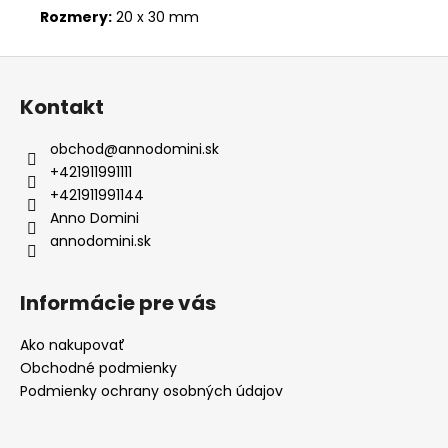
Rozmery:
20 x 30 mm
Z
á
Kontakt
p
ä
obchod
@
annodomini.sk
t
+421911991111
i
+421911991144
e
Anno Domini
annodomini.sk
Informácie pre vás
Ako nakupovať
Obchodné podmienky
Podmienky ochrany osobných údajov