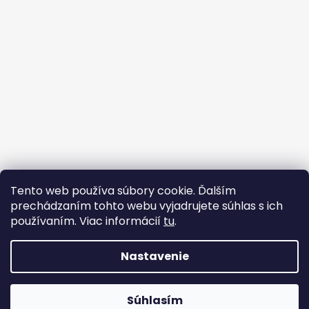
Tento web používa súbory cookie. Ďalším
prechádzaním tohto webu vyjadrujete súhlas s ich
Ochrana osobných údajov
Obchodné Podmienky
používaním. Viac informácií
tu
.
Nastavenie
Vytvoril Shoptet
Copyright 2026
ANNO DOMINI
. Všetky práva vyhradené.
Súhlasím
Upraviť nastavenie cookies