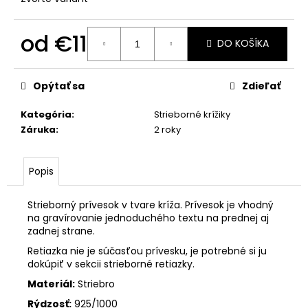
č
a
m
od
€11
DO KOŠÍKA
e
Jednotková
cena:
Opýtať sa
Zdieľať
ZLATÝ
OKRÚHLY
MEDAILÓN
Kategória
:
Strieborné krížiky
SV.
Záruka
:
2 roky
ARCHANJELA
MICHAELA
€301
Popis
Strieborný prívesok v tvare kríža. Prívesok je vhodný
na gravírovanie jednoduchého textu na prednej aj
zadnej strane.
Retiazka nie je súčasťou prívesku, je potrebné si ju
dokúpiť v sekcii strieborné retiazky.
Materiál:
Striebro
Rýdzosť:
925/1000