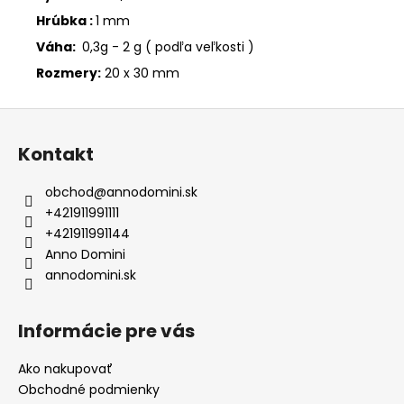
Hrúbka :
1 mm
Váha:
0,3g - 2 g ( podľa veľkosti )
Rozmery:
20 x 30 mm
Z
á
Kontakt
p
ä
obchod
@
annodomini.sk
t
+421911991111
i
+421911991144
e
Anno Domini
annodomini.sk
Informácie pre vás
Ako nakupovať
Obchodné podmienky