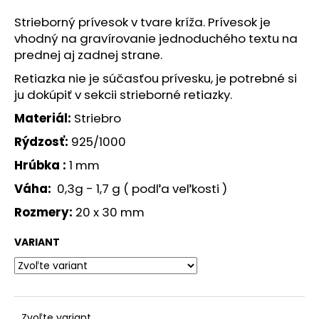
á
Strieborný prívesok v tvare kríža. Prívesok je
j
vhodný na gravírovanie jednoduchého textu na
s
prednej aj zadnej strane.
ť
Retiazka nie je súčasťou prívesku, je potrebné si
?
ju dokúpiť v sekcii strieborné retiazky.
Materiál:
Striebro
Rýdzosť:
925/1000
Hrúbka :
1 mm
HĽADAŤ
Váha:
0,3g - 1,7 g ( podľa veľkosti )
Rozmery:
20 x 30 mm
O
d
VARIANT
p
o
r
ú
Zvoľte variant