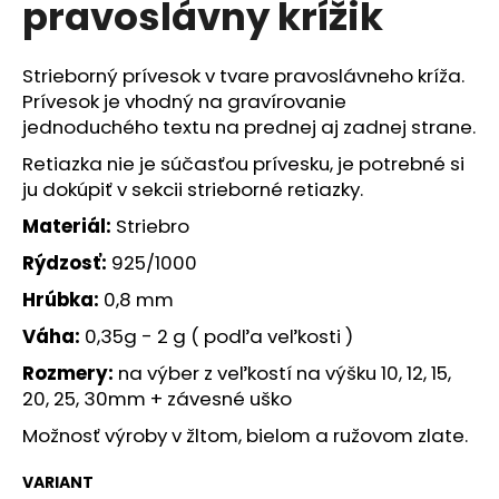
pravoslávny krížik
á
j
Strieborný prívesok v tvare pravoslávneho kríža.
s
Prívesok je vhodný na gravírovanie
ť
jednoduchého textu na prednej aj zadnej strane.
?
Retiazka nie je súčasťou prívesku, je potrebné si
ju dokúpiť v sekcii strieborné retiazky.
Materiál:
Striebro
HĽADAŤ
Rýdzosť:
925/1000
Hrúbka:
0,8 mm
Váha:
0,35g - 2 g ( podľa veľkosti )
O
Rozmery:
na výber z veľkostí na výšku 10, 12, 15,
d
20, 25, 30mm + závesné uško
p
o
Možnosť výroby v žltom, bielom a ružovom zlate.
r
ú
VARIANT