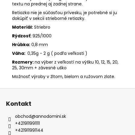
textu na prednej aj zadnej strane.
Retiazka nie je súčasťou prívesku, je potrebné si ju
dokúpiť v sekcii strieborné retiazky.
Materiál:
Striebro
Rýdzosť:
925/1000
Hrúbka:
0,8 mm
Váha:
0,35g - 2 g ( podľa veľkosti )
Rozmery:
na výber z veľkostí na výšku 10, 12, 15, 20,
25, 30mm + závesné uško
Možnosť výroby v žltom, bielom a ružovom zlate.
Z
á
Kontakt
p
ä
obchod
@
annodomini.sk
t
+421911991111
i
+421911991144