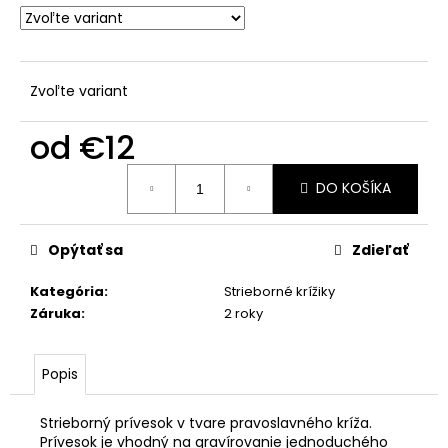
č
a
m
e
Zvoľte variant
ZLATÝ
od
€12
OBDLŽNIK
S
Jednotková
MODLITBOU
DO KOŠÍKA
cena:
OTČE
NÁŠ
€279
Opýtať sa
Zdieľať
Kategória
:
Strieborné krížiky
Záruka
:
2 roky
Popis
Strieborný prívesok v tvare pravoslavného kríža.
Prívesok je vhodný na gravírovanie jednoduchého