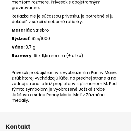
menšom rozmere. Prívesok s obojstranným
gravírovaním.
Retiazka nie je súčasťou prívesku, je potrebné si ju
dokúpiť v sekcii strieborné retiazky.
Materiál:
Striebro
Rýdzosť:
925/1000
Váha:
0,7 g
Rozmery
:
16 x 11,5mm
mm (+ uško)
Prívesok je obojstranný s vyobrazením Panny Márie,
z rúk ktorej vychádzajú lúče, na prednej strane a na
zadnej strane je kríž prepletený s písmenom M. Pod
týmto symbolom je vyobrazené Božské srdce
Ježišovo a srdce Panny Márie. Motív Zázračnej
medaily.
Z
á
Kontakt
p