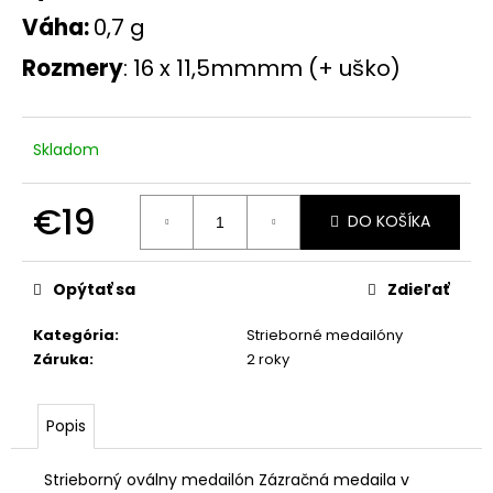
č
Váha:
0,7 g
a
m
Rozmery
:
16 x 11,5mm
mm (+ uško)
e
ZLATÝ
Skladom
OVÁLNY
MEDAILÓN
ŠKAPULIAR
€19
MENŠÍ
DO KOŠÍKA
€159
Jednotková
cena:
Opýtať sa
Zdieľať
Kategória
:
Strieborné medailóny
Záruka
:
2 roky
Popis
Strieborný oválny medailón Zázračná medaila v