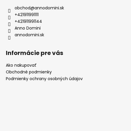
ä
obchod
@
annodomini.sk
t
+421911991111
i
+421911991144
e
Anno Domini
annodomini.sk
Informácie pre vás
Ako nakupovať
Obchodné podmienky
Podmienky ochrany osobných údajov