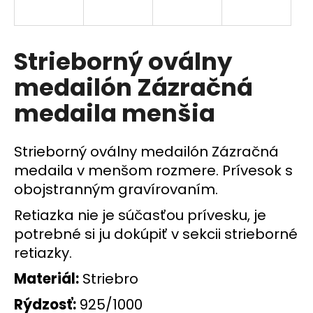
á
j
s
Strieborný oválny
ť
medailón Zázračná
?
medaila menšia
Strieborný oválny medailón Zázračná
HĽADAŤ
medaila v menšom rozmere. Prívesok s
obojstranným gravírovaním.
Retiazka nie je súčasťou prívesku, je
O
potrebné si ju dokúpiť v sekcii strieborné
d
retiazky.
p
o
Materiál:
Striebro
r
ú
Rýdzosť:
925/1000