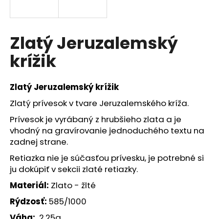
á
j
s
Zlatý Jeruzalemský
ť
krížik
?
Zlatý Jeruzalemský krížik
Zlatý prívesok v tvare Jeruzalemského kríža.
HĽADAŤ
Prívesok je vyrábaný z hrubšieho zlata a je
vhodný na gravírovanie jednoduchého textu na
zadnej strane.
O
Retiazka nie je súčasťou prívesku, je potrebné si
d
ju dokúpiť v sekcii zlaté retiazky.
p
Materiál:
Zlato - žlté
o
r
Rýdzosť:
585/1000
ú
Váha:
2,25g