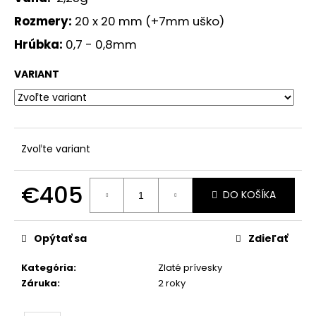
č
a
Rozmery:
20 x 20 mm (+7mm uško)
m
Hrúbka:
0,7 - 0,8mm
e
VARIANT
ZLATÝ
PRÍVESOK
ANJELIK
€155
Zvoľte variant
€405
DO KOŠÍKA
Jednotková
cena:
Opýtať sa
Zdieľať
Kategória
:
Zlaté prívesky
Záruka
:
2 roky