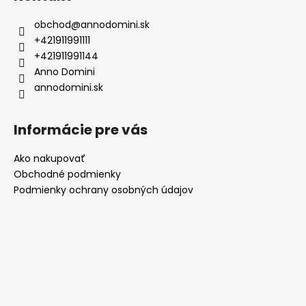
p
ä
obchod
@
annodomini.sk
t
+421911991111
i
+421911991144
e
Anno Domini
annodomini.sk
Informácie pre vás
Ako nakupovať
Obchodné podmienky
Podmienky ochrany osobných údajov