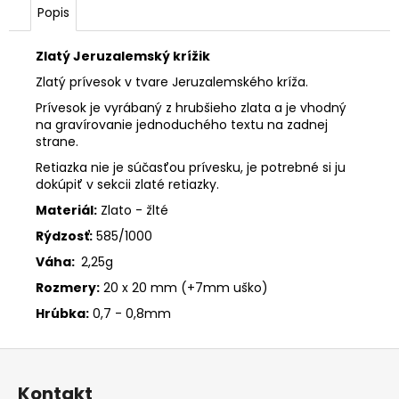
Popis
Zlatý Jeruzalemský krížik
Zlatý prívesok v tvare Jeruzalemského kríža.
Prívesok je vyrábaný z hrubšieho zlata a je vhodný
na gravírovanie jednoduchého textu na zadnej
strane.
Retiazka nie je súčasťou prívesku, je potrebné si ju
dokúpiť v sekcii zlaté retiazky.
Materiál:
Zlato - žlté
Rýdzosť:
585/1000
Váha:
2,25g
Rozmery:
20 x 20 mm (+7mm uško)
Hrúbka:
0,7 - 0,8mm
Z
á
Kontakt