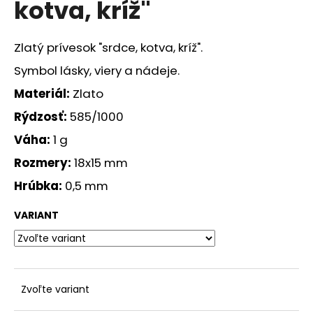
kotva, kríž"
á
j
Zlatý prívesok "srdce, kotva, kríž".
s
ť
Symbol lásky, viery a nádeje.
?
Materiál:
Zlato
Rýdzosť:
585/1000
Váha:
1 g
Rozmery:
18x15 mm
HĽADAŤ
Hrúbka:
0,5 mm
VARIANT
O
d
p
o
r
Zvoľte variant
ú