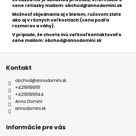
cene retiazky mailom:
obchod@annodomini.sk
Možnosť objednania aj v bielom, ružovom zlate
ako aj v rôznych veľkostiach (cena podľa
rozmerov a váhy).
V prípade, že chcete inú veľkosť kontaktovať o
cene mailom: obchod@annodomini.sk
Z
á
Kontakt
p
ä
obchod
@
annodomini.sk
t
+421911991111
i
+421911991144
e
Anno Domini
annodomini.sk
Informácie pre vás