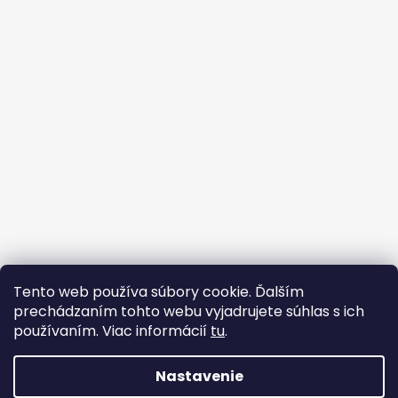
Tento web používa súbory cookie. Ďalším
prechádzaním tohto webu vyjadrujete súhlas s ich
Ochrana osobných údajov
Obchodné Podmienky
používaním. Viac informácií
tu
.
Nastavenie
Vytvoril Shoptet