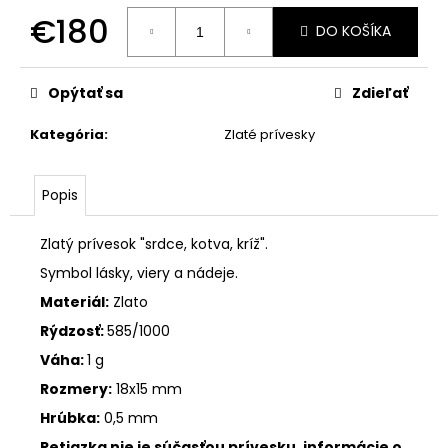
č
€180
a
DO KOŠÍKA
m
Jednotková
e
cena:
Opýtať sa
Zdieľať
ZLATÝ
Kategória
:
Zlaté prívesky
GRÉCKOKATOLÍCKY
KRÍŽIK
€47
Popis
Zlatý prívesok "srdce, kotva, kríž".
Symbol lásky, viery a nádeje.
Materiál:
Zlato
Rýdzosť:
585/1000
Váha:
1 g
Rozmery:
18x15 mm
Hrúbka:
0,5 mm
Retiazka nie je súčasťou prívesku, informácie o