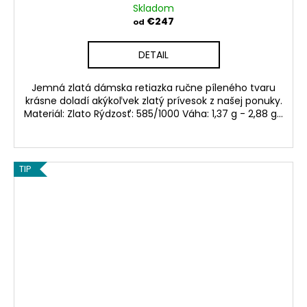
Skladom
€247
od
DETAIL
Jemná zlatá dámska retiazka ručne píleného tvaru
krásne doladí akýkoľvek zlatý prívesok z našej ponuky.
Materiál: Zlato Rýdzosť: 585/1000 Váha: 1,37 g - 2,88 g...
TIP