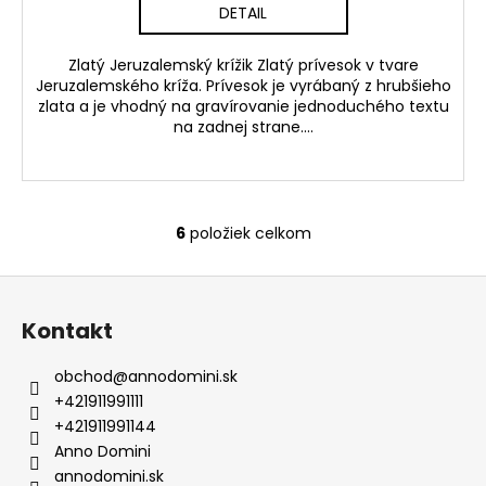
DETAIL
Zlatý Jeruzalemský krížik Zlatý prívesok v tvare
Jeruzalemského kríža. Prívesok je vyrábaný z hrubšieho
zlata a je vhodný na gravírovanie jednoduchého textu
na zadnej strane....
6
položiek celkom
O
v
Z
l
á
á
Kontakt
d
p
a
ä
obchod
@
annodomini.sk
c
t
+421911991111
i
i
+421911991144
e
e
Anno Domini
p
annodomini.sk
r