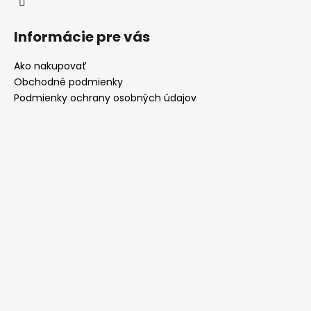
v
k
Informácie pre vás
y
v
Ako nakupovať
ý
Obchodné podmienky
p
Podmienky ochrany osobných údajov
i
s
u