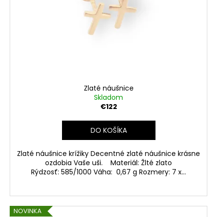
o
r
á
d
o
j
u
d
s
k
u
ť
t
k
?
o
t
v
o
Zlaté náušnice
v
Skladom
€122
HĽADAŤ
DO KOŠÍKA
O
Zlaté náušnice krížiky Decentné zlaté náušnice krásne
ozdobia Vaše uši. Materiál: Žlté zlato
d
Rýdzosť: 585/1000 Váha: 0,67 g Rozmery: 7 x...
p
o
r
ú
NOVINKA