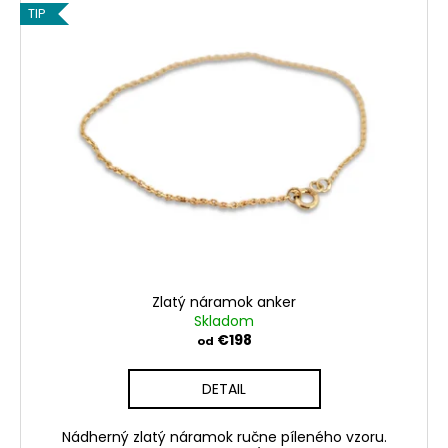
č
TIP
a
m
e
ZLATÝ
PRÍVESOK
JEŽIŠOVA
RYBKA
ICHTHYS
€139
Zlatý náramok anker
Skladom
€198
od
DETAIL
Nádherný zlatý náramok ručne píleného vzoru.